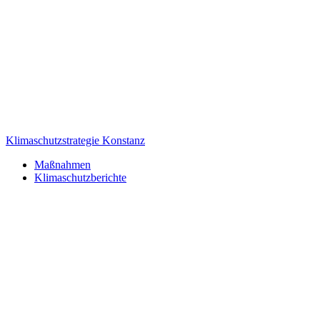
Klimaschutzstrategie Konstanz
Maßnahmen
Klimaschutzberichte
Stadt Konstanz
Feedback geben
Admin Login
Zurück nach oben
CC BY 4.0
Barrierefreiheit