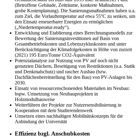
(Betroffene Gebäude, Zeiträume, konkrete Maßnahmen,
grobe Kostenplanung). Die Sanierungsmaßnahmen haben u.a.
zum Ziel, die Vorlauftemperatur auf etwa 55°C zu senken, um
den Einsatz erneuerbarer Energien zu ermöglichen
(„Niedertemperatur-ready“).
Entwicklung und Etablierung eines Berechnungsmodells zur
Bewertung der Sanierungsinvestitionen auf Basis von
Gesamtbetriebskosten und Lebenszykluskosten und unter
Berücksichtigung der Klimafolgekosten in Höhe von zurzeit
(2021) 195 Euro/Tonne CO2-Äquivalent
Potenzialanalyse zur Nutzung von PV auf noch nicht
genutzten Dächern, Beseitigung von Restriktionen (u.a. Statik
und Denkmalschutz) und rascher Ausbau (bzw.
Dachflächenbereitstellung für den Bau) von PV-Anlagen bis
2030.
Einsatz von ressourcenschonenden Materialien im Neubau:
bspw. Umsetzung von Neubauprojekten in
Holzmodulbauweise
Weiterführen der Projekte zur Nutzersensibilisierung in
Kooperation mit dem Studierendenwerk
Umsetzen eines nachhaltigen Mobilitätskonzepts für die
Anbindung der Universität
Effizienz bzgl. Anschubkosten